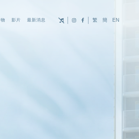
刊物
影片
最新消息
繁
簡
EN