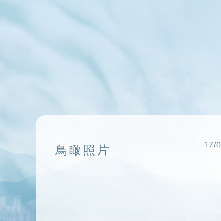
17/
鳥瞰照片